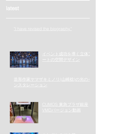
latest
"I have revised the biography."
イベント成功を導く立体ア
ートの空間デザイン
造形作家ヤマザキミノリ(山崎稔)の光のイ
ンスタレーション
CUMOS 東急プラザ銀座
VMDバージョン動画