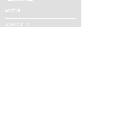
archive
2026年7月
（3）
3件の記事
2020年8月
（3）
3件の記事
2020年7月
（3）
3件の記事
Tag
まだタグはありません。
Minori Yamazaki
Plastic Artist, Space Designer and Installation
Producer, Light Art and Artwork coordinator
造形作家
デザイナー アーチスト クリエーター
空間デザイン イベント演出デザイン
立方体万華鏡 ユニバーサルアート
アートワークショップ
Social media