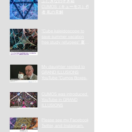
ふしぎなのぞき箱
CUMOS（キューモス）作
者 私の見解
"Cube kaleidoscope to
save summer vacation
free study refugees" 夏休
み自由研究難民を救う立方
体万華鏡
My daughter replied to
GRAND ILLUSIONS
YouTube "Cumos Boxes-or
Cosmos in a Box".
CUMOS was introduced to
YouTube in GRAND
ILLUSIONS
Please see my Facebook,
Twitter, and Instagram.